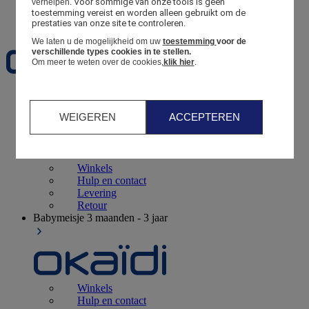
Voor sommige van onze tools is geen 
verhelpen.
toestemming vereist en worden alleen gebruikt om de 
Favorieten
prestaties van onze site te controleren.
We laten u de mogelijkheid om uw
toestemming
voor de
verschillende types cookies in te stellen.
Om meer te weten over de cookies,
klik hier
.
Geboorte
0 - 12 maanden
WEIGEREN
ACCEPTEREN
Winkels
Hulp en contact
Levering
Retour
Babymeisje
3 maanden - 3 jaar
Winkels
Hulp en contact