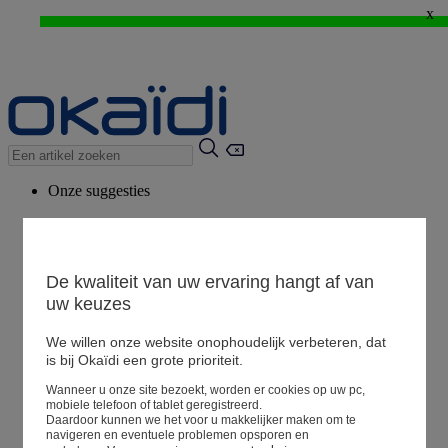
x
WEB ONLY: -20%* vanaf 3 aangekochte artikelen > Ik geniat ervan !
⚡LAST DAYS : Alles aan -50%* vanaf 2 aangekochte artikelen
>
Onze suggesties
Ons advies
Voorgestelde producten
Bekijk alle artikelen
De kwaliteit van uw ervaring hangt af van
uw keuzes
We willen onze website onophoudelijk verbeteren, dat
Winkel
is bij Okaïdi een grote prioriteit.
Wanneer u onze site bezoekt, worden er cookies op uw pc,
Mijn informatie
mobiele telefoon of tablet geregistreerd.
Een bestelling volgen
Daardoor kunnen we het voor u makkelijker maken om te
navigeren en eventuele problemen opsporen en
Mandje