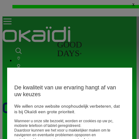
x
WEB ONLY: -20%* vanaf 3 aangekochte artikelen > Ik geniat ervan !
⚡LAST DAYS : Alles aan -50%* vanaf 2 aangekochte artikelen
>
GOOD
DAYS
*
De kwaliteit van uw ervaring hangt af van
uw keuzes
*
We willen onze website onophoudelijk verbeteren, dat
is bij Okaïdi een grote prioriteit.
Wanneer u onze site bezoekt, worden er cookies op uw pc,
Geboorte
0 - 12 maanden
mobiele telefoon of tablet geregistreerd.
Daardoor kunnen we het voor u makkelijker maken om te
navigeren en eventuele problemen opsporen en