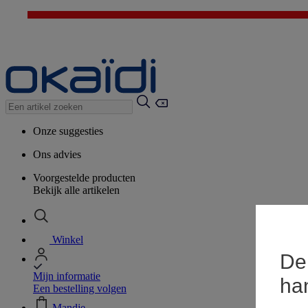
Onze suggesties
Ons advies
Voorgestelde producten
Bekijk alle artikelen
Winkel
De 
Mijn informatie
ha
Een bestelling volgen
Mandje