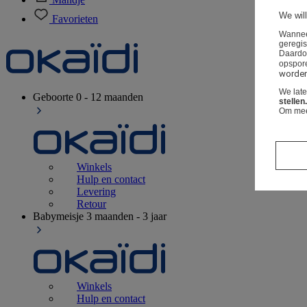
We will
Favorieten
Wanneer
geregis
Daardo
opspor
worden 
We lat
Geboorte
0 - 12 maanden
stellen.
Om meer
Winkels
Hulp en contact
Levering
Retour
Babymeisje
3 maanden - 3 jaar
Winkels
Hulp en contact