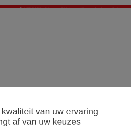
⚡LAST DAYS : Alles aan -50%* vanaf 2 aangekochte artikelen
>
💙 1€ voor het derde artikel > Ik geniat ervan !
kwaliteit van uw ervaring
ngt af van uw keuzes