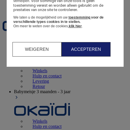
Voor sommige van onze tools is geen 
verhelpen.
toestemming vereist en worden alleen gebruikt om de 
Favorieten
prestaties van onze site te controleren.
We laten u de mogelijkheid om uw
toestemming
voor de
verschillende types cookies in te stellen.
Om meer te weten over de cookies,
klik hier
.
Geboorte
0 - 12 maanden
WEIGEREN
ACCEPTEREN
Winkels
Hulp en contact
Levering
Retour
Babymeisje
3 maanden - 3 jaar
Winkels
Hulp en contact