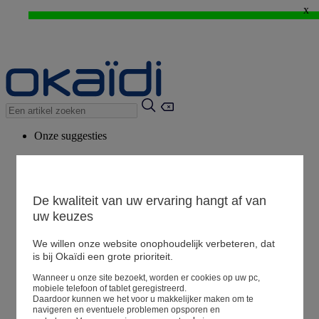
x
WEB ONLY: -20%* vanaf 3 aangekochte artikelen > Ik geniat ervan !
⚡LAST DAYS : Alles aan -50%* vanaf 2 aangekochte artikelen
>
Onze suggesties
Ons advies
Voorgestelde producten
Bekijk alle artikelen
De kwaliteit van uw ervaring hangt af van
uw keuzes
We willen onze website onophoudelijk verbeteren, dat
Winkel
is bij Okaïdi een grote prioriteit.
Wanneer u onze site bezoekt, worden er cookies op uw pc,
Mijn informatie
mobiele telefoon of tablet geregistreerd.
Een bestelling volgen
Daardoor kunnen we het voor u makkelijker maken om te
navigeren en eventuele problemen opsporen en
Mandje