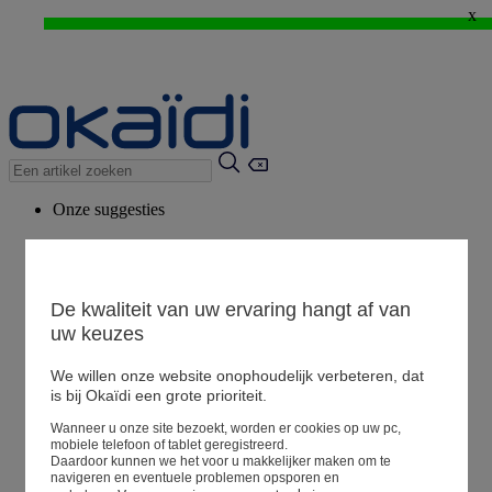
x
WEB ONLY: -20%* vanaf 3 aangekochte artikelen > Ik geniat ervan !
⚡LAST DAYS : Alles aan -50%* vanaf 2 aangekochte artikelen
>
Onze suggesties
Ons advies
Voorgestelde producten
Bekijk alle artikelen
De kwaliteit van uw ervaring hangt af van
uw keuzes
We willen onze website onophoudelijk verbeteren, dat
Winkel
is bij Okaïdi een grote prioriteit.
Wanneer u onze site bezoekt, worden er cookies op uw pc,
Mijn informatie
mobiele telefoon of tablet geregistreerd.
Een bestelling volgen
Daardoor kunnen we het voor u makkelijker maken om te
navigeren en eventuele problemen opsporen en
Mandje