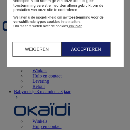
Voor sommige van onze tools is geen 
verhelpen.
toestemming vereist en worden alleen gebruikt om de 
Favorieten
prestaties van onze site te controleren.
We laten u de mogelijkheid om uw
toestemming
voor de
verschillende types cookies in te stellen.
Om meer te weten over de cookies,
klik hier
.
Geboorte
0 - 12 maanden
WEIGEREN
ACCEPTEREN
Winkels
Hulp en contact
Levering
Retour
Babymeisje
3 maanden - 3 jaar
Winkels
Hulp en contact