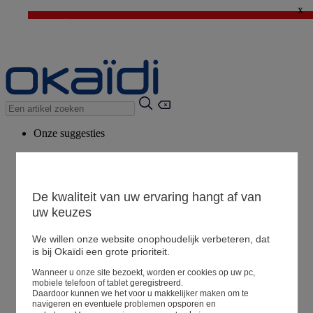
x
⚡LAST DAYS : Alles aan -50%* vanaf 2 aangekochte artikelen
>
💙 1€ voor het derde artikel > Ik geniat ervan !
Onze suggesties
Ons advies
Voorgestelde producten
Bekijk alle artikelen
De kwaliteit van uw ervaring hangt af van
uw keuzes
We willen onze website onophoudelijk verbeteren, dat
Winkel
is bij Okaïdi een grote prioriteit.
Wanneer u onze site bezoekt, worden er cookies op uw pc,
Mijn informatie
mobiele telefoon of tablet geregistreerd.
Een bestelling volgen
Daardoor kunnen we het voor u makkelijker maken om te
navigeren en eventuele problemen opsporen en
Mandje