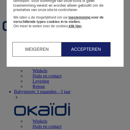
Voor sommige van onze tools is geen 
verhelpen.
toestemming vereist en worden alleen gebruikt om de 
Favorieten
prestaties van onze site te controleren.
We laten u de mogelijkheid om uw
toestemming
voor de
verschillende types cookies in te stellen.
Om meer te weten over de cookies,
klik hier
.
Geboorte
0 - 12 maanden
WEIGEREN
ACCEPTEREN
Winkels
Hulp en contact
Levering
Retour
Babymeisje
3 maanden - 3 jaar
Winkels
Hulp en contact