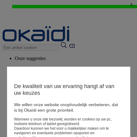
x
WEB ONLY: -20%* vanaf 3 aangekochte artikelen > Ik geniat ervan !
⚡LAST DAYS : Alles aan -50%* vanaf 2 aangekochte artikelen
>
Onze suggesties
Ons advies
Voorgestelde producten
Bekijk alle artikelen
De kwaliteit van uw ervaring hangt af van
uw keuzes
We willen onze website onophoudelijk verbeteren, dat
Winkel
is bij Okaïdi een grote prioriteit.
Wanneer u onze site bezoekt, worden er cookies op uw pc,
Mijn informatie
mobiele telefoon of tablet geregistreerd.
Een bestelling volgen
Daardoor kunnen we het voor u makkelijker maken om te
navigeren en eventuele problemen opsporen en
Mandje