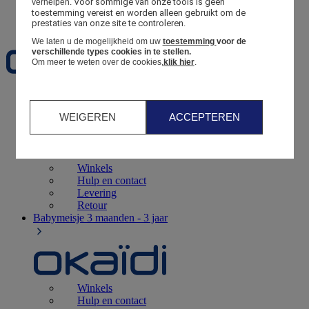
Voor sommige van onze tools is geen 
verhelpen.
toestemming vereist en worden alleen gebruikt om de 
Favorieten
prestaties van onze site te controleren.
We laten u de mogelijkheid om uw
toestemming
voor de
verschillende types cookies in te stellen.
Om meer te weten over de cookies,
klik hier
.
Geboorte
0 - 12 maanden
WEIGEREN
ACCEPTEREN
Winkels
Hulp en contact
Levering
Retour
Babymeisje
3 maanden - 3 jaar
Winkels
Hulp en contact