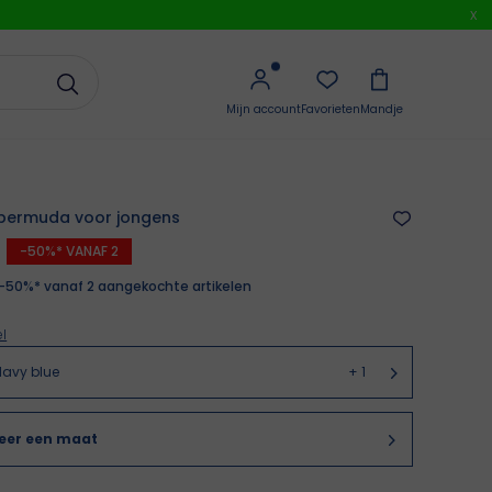
x
Mijn account
Favorieten
Mandje
bermuda voor jongens
-50%* VANAF 2
 -50%* vanaf 2 aangekochte artikelen
l
Navy blue
+
1
teer een maat