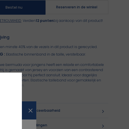
Reserveren in de winkel
Bestel nu
GETROUWHEID
Verdien
12 punten
bij aankoop van dit product!
jving
Ten minste 40% van de vezels in dit product is gerecycled.
IG
:
Elastische binnenband in de taille, verstelbaar.
we bermuda voor jongens heeft een relaxte en comfortabele
Hij is gemaakt van jersey en voorzien van een contrasterend
koord, waardoor hij perfect aansluit. Ideaal voor dagelijks
 om in te sporten. Elastische tailleband voor gemakkelijk en
el aantrekken.
rgeven
mmer:
:
0716387_K0138
ling, onderhoud, traceerbaarheid
 omruiling, retourzendingen