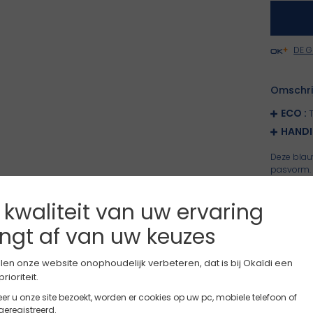
DE 
Omschri
ECO
:
HAND
Deze blau
pasvorm. 
groen trek
gebruik of
 kwaliteit van uw ervaring
comfortab
Meer wee
ngt af van uw keuzes
OKAIDI
Artikelnu
len onze website onophoudelijk verbeteren, dat is bij Okaïdi een
Welkom op okaidi.be
Bekijk T-shirts >
Bekijk broeken >
Samenstel
rioriteit.
r u onze site bezoekt, worden er cookies op uw pc, mobiele telefoon of
Levering,
geregistreerd.
Onze site bestaat ook in een nederlandse versie.