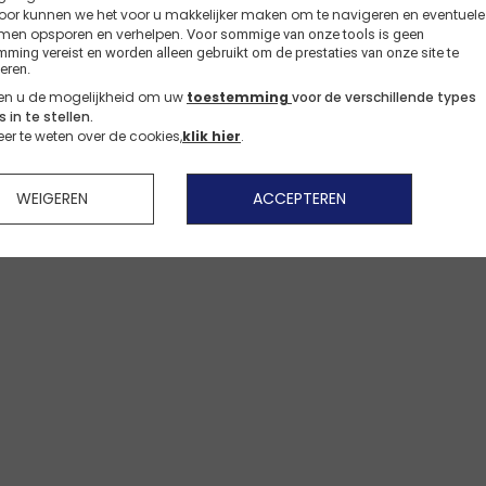
or kunnen we het voor u makkelijker maken om te navigeren en eventuele
Wilt u doorgan op de franse versie?
men opsporen en verhelpen.
Voor sommige van onze tools is geen 
Betaalmi
ming vereist en worden alleen gebruikt om de prestaties van onze site te 
Bekijk cadeau-ideën
Bekijk broeken >
Bekijk jurken >
Bekijk shorts >
Zomer essentials
Zomer Essentials
eren.
Français
Nederlands
en u de mogelijkheid om uw
toestemming
voor de verschillende types
 in te stellen.
r te weten over de cookies,
klik hier
.
WEIGEREN
ACCEPTEREN