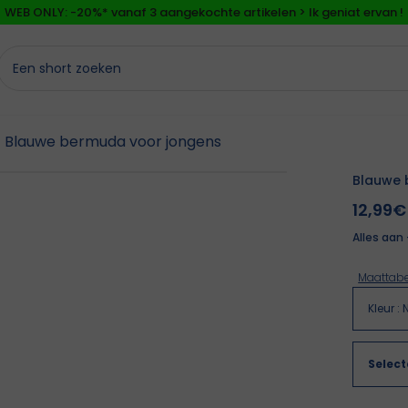
WEB ONLY: -20%* vanaf 3 aangekochte artikelen > Ik geniat ervan !
⚡LAST DAYS : Alles aan -50%* vanaf 2 aangekochte artikelen
>
WEB ONLY: -20%* vanaf 3 aangekochte artikelen > Ik geniat ervan !
Blauwe bermuda voor jongens
Blauwe 
12,99€
Alles aan
Maattabe
Kleur
:
Selec