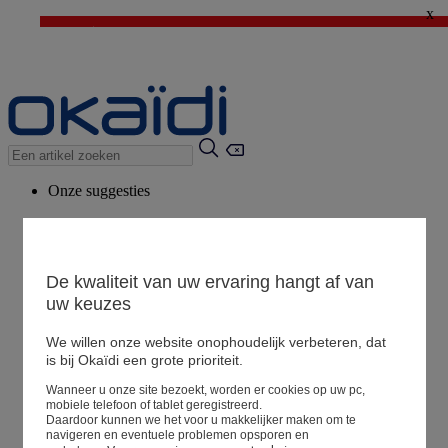
x
⚡LAST DAYS : Alles aan -50%* vanaf 2 aangekochte artikelen
>
💙 1€ voor het derde artikel > Ik geniat ervan !
Onze suggesties
Ons advies
Voorgestelde producten
Bekijk alle artikelen
De kwaliteit van uw ervaring hangt af van
uw keuzes
We willen onze website onophoudelijk verbeteren, dat
Winkel
is bij Okaïdi een grote prioriteit.
Wanneer u onze site bezoekt, worden er cookies op uw pc,
Mijn informatie
mobiele telefoon of tablet geregistreerd.
Een bestelling volgen
Daardoor kunnen we het voor u makkelijker maken om te
navigeren en eventuele problemen opsporen en
Mandje