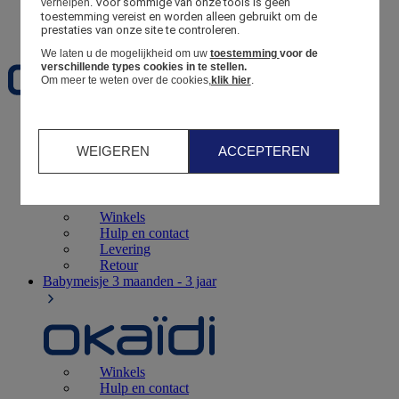
Voor sommige van onze tools is geen 
verhelpen.
toestemming vereist en worden alleen gebruikt om de 
Favorieten
prestaties van onze site te controleren.
We laten u de mogelijkheid om uw
toestemming
voor de
verschillende types cookies in te stellen.
Om meer te weten over de cookies,
klik hier
.
Geboorte
0 - 12 maanden
WEIGEREN
ACCEPTEREN
Winkels
Hulp en contact
Levering
Retour
Babymeisje
3 maanden - 3 jaar
Winkels
Hulp en contact