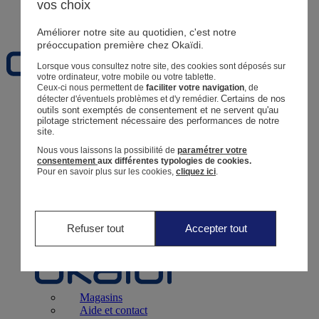
vos choix
Favoris
Améliorer notre site au quotidien, c'est notre
préoccupation première chez Okaïdi.
Lorsque vous consultez notre site, des cookies sont déposés sur
votre ordinateur, votre mobile ou votre tablette.
Ceux-ci nous permettent de
faciliter votre navigation
, de
Certains de nos 
détecter d'éventuels problèmes et d'y remédier.
Naissance
0 - 12 mois
outils sont exemptés de consentement et ne servent qu'au 
pilotage strictement nécessaire des performances de notre 
site.
Nous vous laissons la possibilité de
paramétrer votre
consentement
aux différentes typologies de cookies.
Pour en savoir plus sur les cookies,
cliquez ici
.
Magasins
Aide et contact
Livraison
Retour
Bébé Fille
3 mois - 5 ans
Refuser tout
Accepter tout
Magasins
Aide et contact