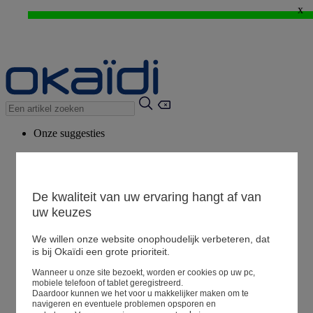
x
WEB ONLY: -20%* vanaf 3 aangekochte artikelen > Ik geniat ervan !
⚡LAST DAYS : Alles aan -50%* vanaf 2 aangekochte artikelen
>
Onze suggesties
Ons advies
Voorgestelde producten
Bekijk alle artikelen
De kwaliteit van uw ervaring hangt af van
uw keuzes
We willen onze website onophoudelijk verbeteren, dat
Winkel
is bij Okaïdi een grote prioriteit.
Wanneer u onze site bezoekt, worden er cookies op uw pc,
Mijn informatie
mobiele telefoon of tablet geregistreerd.
Een bestelling volgen
Daardoor kunnen we het voor u makkelijker maken om te
navigeren en eventuele problemen opsporen en
Mandje