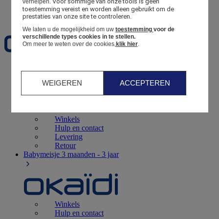
Voor sommige van onze tools is geen 
verhelpen.
toestemming vereist en worden alleen gebruikt om de 
Favorieten
prestaties van onze site te controleren.
We laten u de mogelijkheid om uw
toestemming
voor de
verschillende types cookies in te stellen.
Om meer te weten over de cookies,
klik hier
.
Geboorte
0 - 12 maanden
WEIGEREN
ACCEPTEREN
Winkels
Hulp en contact
Levering
Retour
Babymeisje
3 maanden - 3 jaar
Winkels
Hulp en contact