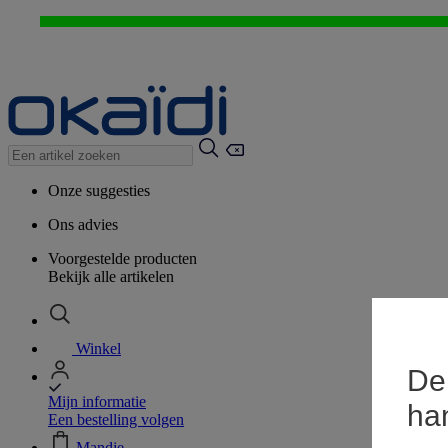
Onze suggesties
Ons advies
Voorgestelde producten
Bekijk alle artikelen
Winkel
De 
Mijn informatie
ha
Een bestelling volgen
Mandje