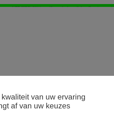
WEB ONLY: -20%* vanaf 3 aangekochte artikelen > Ik geniat ervan !
⚡LAST DAYS : Alles aan -50%* vanaf 2 aangekochte artikelen
>
kwaliteit van uw ervaring
ngt af van uw keuzes