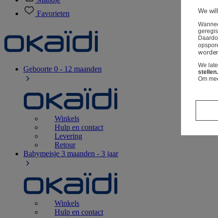
We will
Favorieten
Wanneer
geregis
Daardo
opspor
worden 
We lat
Geboorte
0 - 12 maanden
stellen.
Om meer
Winkels
Hulp en contact
Levering
Retour
Babymeisje
3 maanden - 3 jaar
Winkels
Hulp en contact