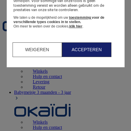
Voor sommige van onze tools is geen 
verhelpen.
toestemming vereist en worden alleen gebruikt om de 
Favorieten
prestaties van onze site te controleren.
We laten u de mogelijkheid om uw
toestemming
voor de
verschillende types cookies in te stellen.
Om meer te weten over de cookies,
klik hier
.
Geboorte
0 - 12 maanden
WEIGEREN
ACCEPTEREN
Winkels
Hulp en contact
Levering
Retour
Babymeisje
3 maanden - 3 jaar
Winkels
Hulp en contact