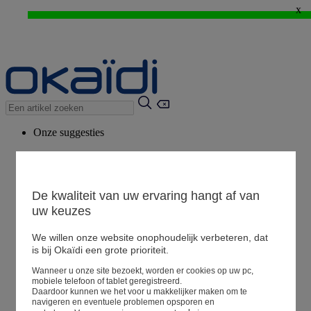
x
WEB ONLY: -20%* vanaf 3 aangekochte artikelen > Ik geniat ervan !
⚡LAST DAYS : Alles aan -50%* vanaf 2 aangekochte artikelen
>
Onze suggesties
Ons advies
Voorgestelde producten
Bekijk alle artikelen
De kwaliteit van uw ervaring hangt af van
uw keuzes
We willen onze website onophoudelijk verbeteren, dat
Winkel
is bij Okaïdi een grote prioriteit.
Wanneer u onze site bezoekt, worden er cookies op uw pc,
Mijn informatie
mobiele telefoon of tablet geregistreerd.
Een bestelling volgen
Daardoor kunnen we het voor u makkelijker maken om te
navigeren en eventuele problemen opsporen en
Mandje