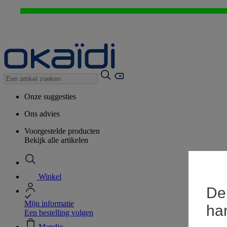
Onze suggesties
Ons advies
Voorgestelde producten
Bekijk alle artikelen
Winkel
De 
Mijn informatie
ha
Een bestelling volgen
Mandje