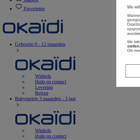
We will
Favorieten
Wanneer
geregis
Daardo
opspor
worden 
We lat
Geboorte
0 - 12 maanden
stellen.
Om meer
Winkels
Hulp en contact
Levering
Retour
Babymeisje
3 maanden - 3 jaar
Winkels
Hulp en contact