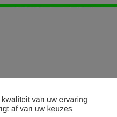
WEB ONLY: -20%* vanaf 3 aangekochte artikelen > Ik geniat ervan !
⚡LAST DAYS : Alles aan -50%* vanaf 2 aangekochte artikelen
>
kwaliteit van uw ervaring
ngt af van uw keuzes