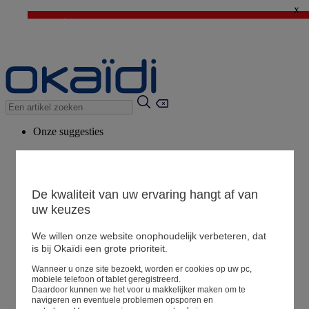
x
⚡LAST DAYS : Alles aan -50%* vanaf 2 aangekochte artikelen
>
💙 1€ voor het derde artikel > Ik geniat ervan !
Onze suggesties
Ons advies
Voorgestelde producten
Bekijk alle artikelen
De kwaliteit van uw ervaring hangt af van
uw keuzes
We willen onze website onophoudelijk verbeteren, dat
Winkel
is bij Okaïdi een grote prioriteit.
Wanneer u onze site bezoekt, worden er cookies op uw pc,
Mijn informatie
mobiele telefoon of tablet geregistreerd.
Een bestelling volgen
Daardoor kunnen we het voor u makkelijker maken om te
navigeren en eventuele problemen opsporen en
Mandje