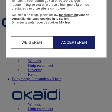
Voor sommige van onze tools is geen 
verhelpen.
toestemming vereist en worden alleen gebruikt om de 
Favorieten
prestaties van onze site te controleren.
We laten u de mogelijkheid om uw
toestemming
voor de
verschillende types cookies in te stellen.
Om meer te weten over de cookies,
klik hier
.
Geboorte
0 - 12 maanden
WEIGEREN
ACCEPTEREN
Winkels
Hulp en contact
Levering
Retour
Babymeisje
3 maanden - 3 jaar
Winkels
Hulp en contact