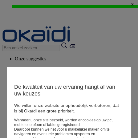
x
WEB ONLY: -20%* vanaf 3 aangekochte artikelen > Ik geniat ervan !
⚡LAST DAYS : Alles aan -50%* vanaf 2 aangekochte artikelen
>
Onze suggesties
Ons advies
Voorgestelde producten
Bekijk alle artikelen
De kwaliteit van uw ervaring hangt af van
uw keuzes
We willen onze website onophoudelijk verbeteren, dat
Winkel
is bij Okaïdi een grote prioriteit.
Wanneer u onze site bezoekt, worden er cookies op uw pc,
Mijn informatie
mobiele telefoon of tablet geregistreerd.
Een bestelling volgen
Daardoor kunnen we het voor u makkelijker maken om te
navigeren en eventuele problemen opsporen en
Mandje