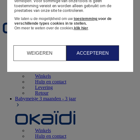
Voor sommige van onze tools is geen 
verhelpen.
toestemming vereist en worden alleen gebruikt om de 
Favorieten
prestaties van onze site te controleren.
We laten u de mogelijkheid om uw
toestemming
voor de
verschillende types cookies in te stellen.
Om meer te weten over de cookies,
klik hier
.
Geboorte
0 - 12 maanden
WEIGEREN
ACCEPTEREN
Winkels
Hulp en contact
Levering
Retour
Babymeisje
3 maanden - 3 jaar
Winkels
Hulp en contact