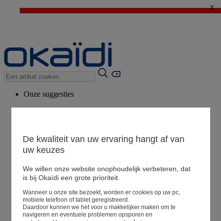
x
⚡LAST DAYS : Alles aan -50%* vanaf 2 aangekochte artikelen
>
💙 1€ voor het derde artikel > Ik geniat ervan !
Onze suggesties
Ons advies
Voorgestelde producten
Bekijk alle artikelen
De kwaliteit van uw ervaring hangt af van
uw keuzes
We willen onze website onophoudelijk verbeteren, dat
Winkel
is bij Okaïdi een grote prioriteit.
Wanneer u onze site bezoekt, worden er cookies op uw pc,
Mijn informatie
mobiele telefoon of tablet geregistreerd.
Een bestelling volgen
Daardoor kunnen we het voor u makkelijker maken om te
navigeren en eventuele problemen opsporen en
Mandje