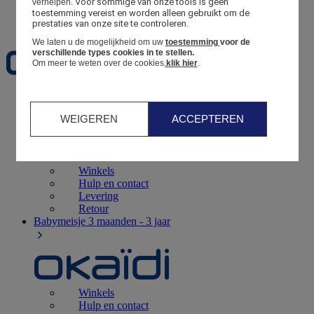
Voor sommige van onze tools is geen 
verhelpen.
toestemming vereist en worden alleen gebruikt om de 
Favorieten
prestaties van onze site te controleren.
We laten u de mogelijkheid om uw
toestemming
voor de
verschillende types cookies in te stellen.
Om meer te weten over de cookies,
klik hier
.
Geboorte
0 - 12 maanden
WEIGEREN
ACCEPTEREN
Winkels
Hulp en contact
Levering
Retour
Babymeisje
3 maanden - 3 jaar
Winkels
Hulp en contact