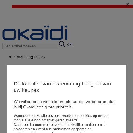
x
⚡LAST DAYS : Alles aan -50%* vanaf 2 aangekochte artikelen
>
💙 1€ voor het derde artikel > Ik geniat ervan !
Onze suggesties
Ons advies
Voorgestelde producten
Bekijk alle artikelen
De kwaliteit van uw ervaring hangt af van
uw keuzes
We willen onze website onophoudelijk verbeteren, dat
Winkel
is bij Okaïdi een grote prioriteit.
Wanneer u onze site bezoekt, worden er cookies op uw pc,
Mijn informatie
mobiele telefoon of tablet geregistreerd.
Een bestelling volgen
Daardoor kunnen we het voor u makkelijker maken om te
navigeren en eventuele problemen opsporen en
Mandje