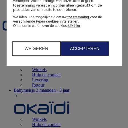
Voor sommige van onze tools is geen 
verhelpen.
toestemming vereist en worden alleen gebruikt om de 
Favorieten
prestaties van onze site te controleren.
We laten u de mogelijkheid om uw
toestemming
voor de
verschillende types cookies in te stellen.
Om meer te weten over de cookies,
klik hier
.
Geboorte
0 - 12 maanden
WEIGEREN
ACCEPTEREN
Winkels
Hulp en contact
Levering
Retour
Babymeisje
3 maanden - 3 jaar
Winkels
Hulp en contact