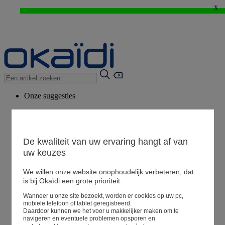
x
WEB ONLY: -20%* vanaf 3 aangekochte artikelen > Ik geniat ervan !
⚡LAST DAYS : Alles aan -50%* vanaf 2 aangekochte artikelen
>
Onze suggesties
Ons advies
Voorgestelde producten
Bekijk alle artikelen
De kwaliteit van uw ervaring hangt af van
uw keuzes
We willen onze website onophoudelijk verbeteren, dat
Winkel
is bij Okaïdi een grote prioriteit.
Wanneer u onze site bezoekt, worden er cookies op uw pc,
Mijn informatie
mobiele telefoon of tablet geregistreerd.
Een bestelling volgen
Daardoor kunnen we het voor u makkelijker maken om te
navigeren en eventuele problemen opsporen en
Mandje