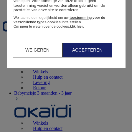
Voor sommige van onze tools is geen 
verhelpen.
toestemming vereist en worden alleen gebruikt om de 
Favorieten
prestaties van onze site te controleren.
We laten u de mogelijkheid om uw
toestemming
voor de
verschillende types cookies in te stellen.
Om meer te weten over de cookies,
klik hier
.
Geboorte
0 - 12 maanden
WEIGEREN
ACCEPTEREN
Winkels
Hulp en contact
Levering
Retour
Babymeisje
3 maanden - 3 jaar
Winkels
Hulp en contact