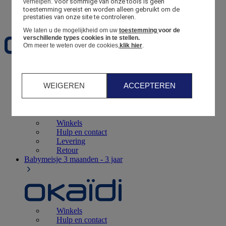
Voor sommige van onze tools is geen 
verhelpen.
toestemming vereist en worden alleen gebruikt om de 
Favorieten
prestaties van onze site te controleren.
We laten u de mogelijkheid om uw
toestemming
voor de
verschillende types cookies in te stellen.
Om meer te weten over de cookies,
klik hier
.
Geboorte
0 - 12 maanden
WEIGEREN
ACCEPTEREN
Winkels
Hulp en contact
Levering
Retour
Babymeisje
3 maanden - 3 jaar
Winkels
Hulp en contact