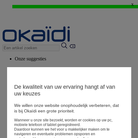
x
WEB ONLY: -20%* vanaf 3 aangekochte artikelen > Ik geniat ervan !
⚡LAST DAYS : Alles aan -50%* vanaf 2 aangekochte artikelen
>
Onze suggesties
Ons advies
Voorgestelde producten
Bekijk alle artikelen
De kwaliteit van uw ervaring hangt af van
uw keuzes
We willen onze website onophoudelijk verbeteren, dat
Winkel
is bij Okaïdi een grote prioriteit.
Wanneer u onze site bezoekt, worden er cookies op uw pc,
Mijn informatie
mobiele telefoon of tablet geregistreerd.
Een bestelling volgen
Daardoor kunnen we het voor u makkelijker maken om te
navigeren en eventuele problemen opsporen en
Mandje