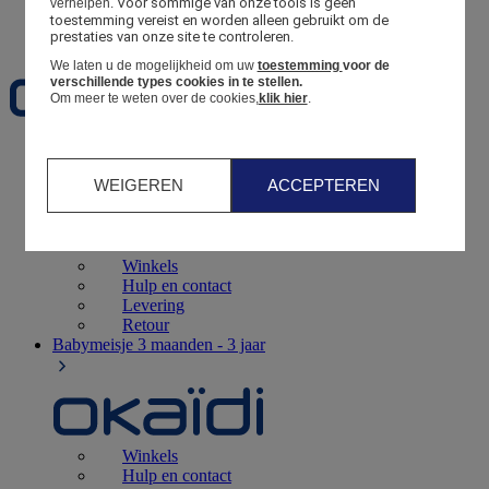
Voor sommige van onze tools is geen 
verhelpen.
toestemming vereist en worden alleen gebruikt om de 
Favorieten
prestaties van onze site te controleren.
We laten u de mogelijkheid om uw
toestemming
voor de
verschillende types cookies in te stellen.
Om meer te weten over de cookies,
klik hier
.
Geboorte
0 - 12 maanden
WEIGEREN
ACCEPTEREN
Winkels
Hulp en contact
Levering
Retour
Babymeisje
3 maanden - 3 jaar
Winkels
Hulp en contact