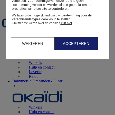
Voor sommige van onze tools is geen 
verhelpen.
toestemming vereist en worden alleen gebruikt om de 
Favorieten
prestaties van onze site te controleren.
We laten u de mogelijkheid om uw
toestemming
voor de
verschillende types cookies in te stellen.
Om meer te weten over de cookies,
klik hier
.
Geboorte
0 - 12 maanden
WEIGEREN
ACCEPTEREN
Winkels
Hulp en contact
Levering
Retour
Babymeisje
3 maanden - 3 jaar
Winkels
Hulp en contact