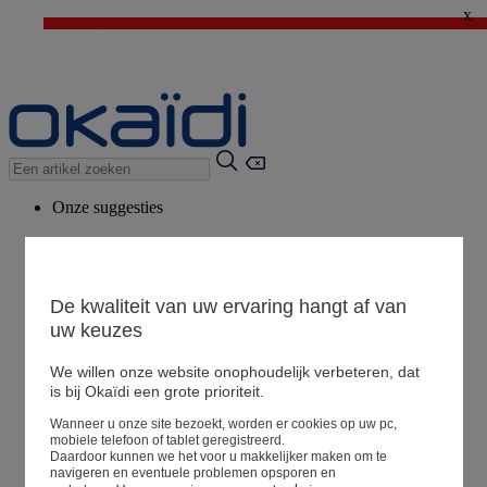
x
⚡LAST DAYS : Alles aan -50%* vanaf 2 aangekochte artikelen
>
💙 1€ voor het derde artikel > Ik geniat ervan !
Onze suggesties
Ons advies
Voorgestelde producten
Bekijk alle artikelen
De kwaliteit van uw ervaring hangt af van
uw keuzes
We willen onze website onophoudelijk verbeteren, dat
Winkel
is bij Okaïdi een grote prioriteit.
Wanneer u onze site bezoekt, worden er cookies op uw pc,
Mijn informatie
mobiele telefoon of tablet geregistreerd.
Een bestelling volgen
Daardoor kunnen we het voor u makkelijker maken om te
navigeren en eventuele problemen opsporen en
Mandje