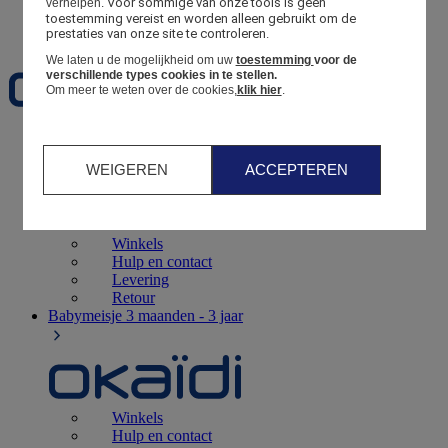
Voor sommige van onze tools is geen 
verhelpen.
toestemming vereist en worden alleen gebruikt om de 
Favorieten
prestaties van onze site te controleren.
We laten u de mogelijkheid om uw
toestemming
voor de
verschillende types cookies in te stellen.
Om meer te weten over de cookies,
klik hier
.
Geboorte
0 - 12 maanden
WEIGEREN
ACCEPTEREN
Winkels
Hulp en contact
Levering
Retour
Babymeisje
3 maanden - 3 jaar
Winkels
Hulp en contact