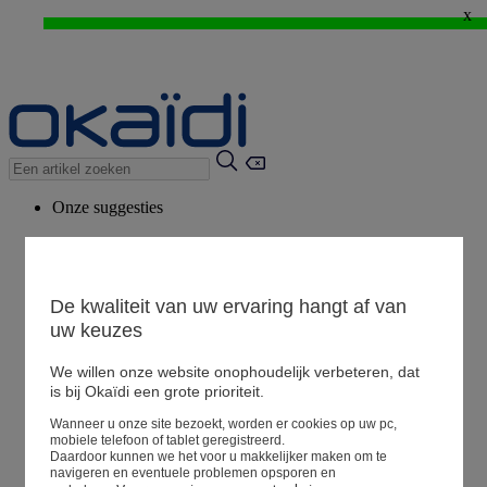
x
WEB ONLY: -20%* vanaf 3 aangekochte artikelen > Ik geniat ervan !
⚡LAST DAYS : Alles aan -50%* vanaf 2 aangekochte artikelen
>
Onze suggesties
Ons advies
Voorgestelde producten
Bekijk alle artikelen
De kwaliteit van uw ervaring hangt af van
uw keuzes
We willen onze website onophoudelijk verbeteren, dat
Winkel
is bij Okaïdi een grote prioriteit.
Wanneer u onze site bezoekt, worden er cookies op uw pc,
Mijn informatie
mobiele telefoon of tablet geregistreerd.
Een bestelling volgen
Daardoor kunnen we het voor u makkelijker maken om te
navigeren en eventuele problemen opsporen en
Mandje