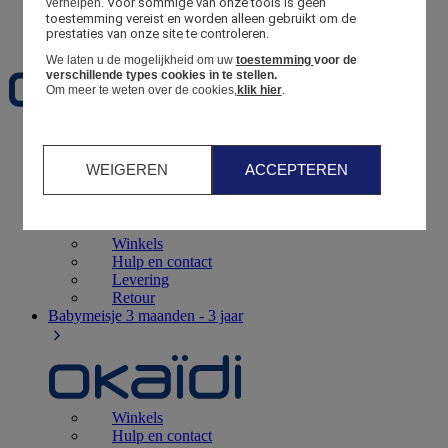
Voor sommige van onze tools is geen 
verhelpen.
toestemming vereist en worden alleen gebruikt om de 
Favorieten
prestaties van onze site te controleren.
We laten u de mogelijkheid om uw
toestemming
voor de
verschillende types cookies in te stellen.
Om meer te weten over de cookies,
klik hier
.
Geboorte
0 - 12 maanden
WEIGEREN
ACCEPTEREN
Winkels
Hulp en contact
Levering
Retour
Babymeisje
3 maanden - 3 jaar
Winkels
Hulp en contact