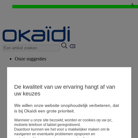
x
WEB ONLY: -20%* vanaf 3 aangekochte artikelen > Ik geniat ervan !
⚡LAST DAYS : Alles aan -50%* vanaf 2 aangekochte artikelen
>
Onze suggesties
Ons advies
Voorgestelde producten
Bekijk alle artikelen
De kwaliteit van uw ervaring hangt af van
uw keuzes
We willen onze website onophoudelijk verbeteren, dat
Winkel
is bij Okaïdi een grote prioriteit.
Wanneer u onze site bezoekt, worden er cookies op uw pc,
Mijn informatie
mobiele telefoon of tablet geregistreerd.
Een bestelling volgen
Daardoor kunnen we het voor u makkelijker maken om te
navigeren en eventuele problemen opsporen en
Mandje