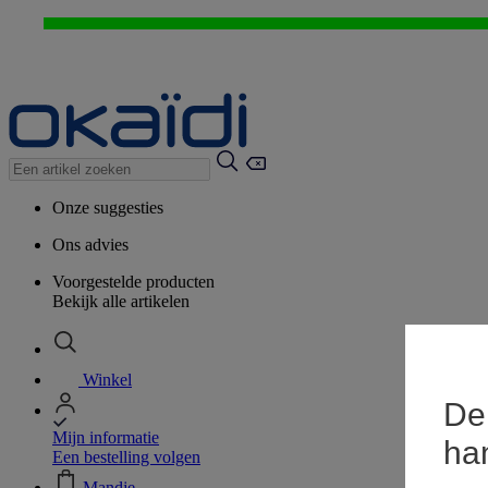
Onze suggesties
Ons advies
Voorgestelde producten
Bekijk alle artikelen
Winkel
De 
Mijn informatie
ha
Een bestelling volgen
Mandje