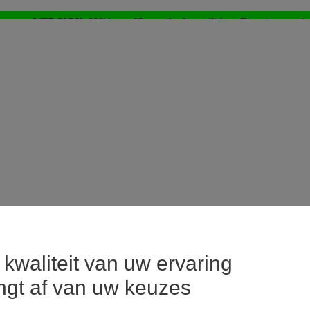
WEB ONLY: -20%* vanaf 3 aangekochte artikelen > Ik geniat ervan !
⚡LAST DAYS : Alles aan -50%* vanaf 2 aangekochte artikelen
>
kwaliteit van uw ervaring
ngt af van uw keuzes