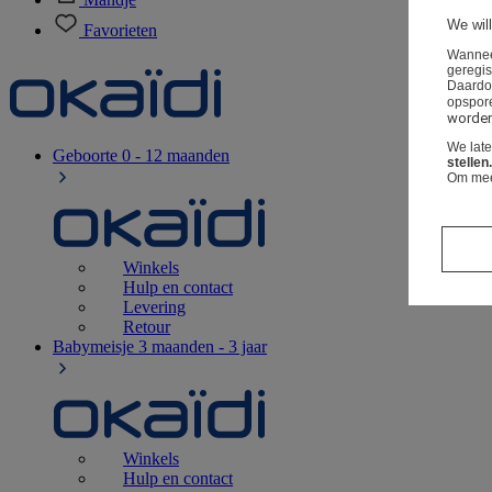
We will
Favorieten
Wanneer
geregis
Daardo
opspor
worden 
We lat
Geboorte
0 - 12 maanden
stellen.
Om meer
Winkels
Hulp en contact
Levering
Retour
Babymeisje
3 maanden - 3 jaar
Winkels
Hulp en contact