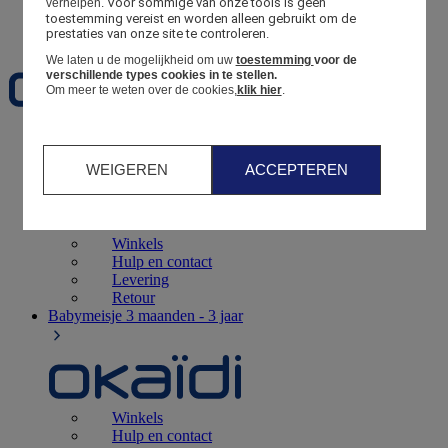
Voor sommige van onze tools is geen 
verhelpen.
toestemming vereist en worden alleen gebruikt om de 
Favorieten
prestaties van onze site te controleren.
We laten u de mogelijkheid om uw
toestemming
voor de
verschillende types cookies in te stellen.
Om meer te weten over de cookies,
klik hier
.
Geboorte
0 - 12 maanden
WEIGEREN
ACCEPTEREN
Winkels
Hulp en contact
Levering
Retour
Babymeisje
3 maanden - 3 jaar
Winkels
Hulp en contact