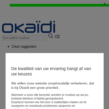
x
WEB ONLY: -20%* vanaf 3 aangekochte artikelen > Ik geniat ervan !
⚡LAST DAYS : Alles aan -50%* vanaf 2 aangekochte artikelen
>
Onze suggesties
Ons advies
Voorgestelde producten
Bekijk alle artikelen
De kwaliteit van uw ervaring hangt af van
uw keuzes
We willen onze website onophoudelijk verbeteren, dat
Winkel
is bij Okaïdi een grote prioriteit.
Wanneer u onze site bezoekt, worden er cookies op uw pc,
Mijn informatie
mobiele telefoon of tablet geregistreerd.
Een bestelling volgen
Daardoor kunnen we het voor u makkelijker maken om te
navigeren en eventuele problemen opsporen en
Mandje