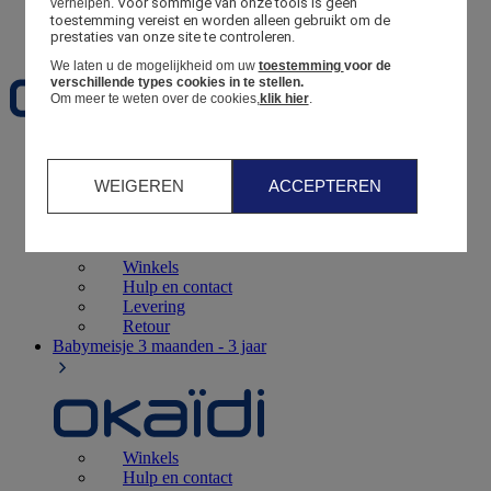
Voor sommige van onze tools is geen 
verhelpen.
toestemming vereist en worden alleen gebruikt om de 
Favorieten
prestaties van onze site te controleren.
We laten u de mogelijkheid om uw
toestemming
voor de
verschillende types cookies in te stellen.
Om meer te weten over de cookies,
klik hier
.
Geboorte
0 - 12 maanden
WEIGEREN
ACCEPTEREN
Winkels
Hulp en contact
Levering
Retour
Babymeisje
3 maanden - 3 jaar
Winkels
Hulp en contact