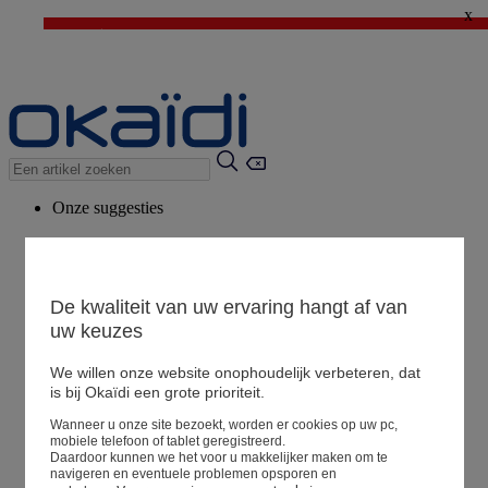
x
⚡LAST DAYS : Alles aan -50%* vanaf 2 aangekochte artikelen
>
💙 1€ voor het derde artikel > Ik geniat ervan !
Onze suggesties
Ons advies
Voorgestelde producten
Bekijk alle artikelen
De kwaliteit van uw ervaring hangt af van
uw keuzes
We willen onze website onophoudelijk verbeteren, dat
Winkel
is bij Okaïdi een grote prioriteit.
Wanneer u onze site bezoekt, worden er cookies op uw pc,
Mijn informatie
mobiele telefoon of tablet geregistreerd.
Een bestelling volgen
Daardoor kunnen we het voor u makkelijker maken om te
navigeren en eventuele problemen opsporen en
Mandje