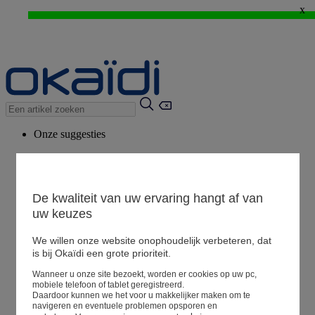
x
WEB ONLY: -20%* vanaf 3 aangekochte artikelen > Ik geniat ervan !
⚡LAST DAYS : Alles aan -50%* vanaf 2 aangekochte artikelen
>
Onze suggesties
Ons advies
Voorgestelde producten
Bekijk alle artikelen
De kwaliteit van uw ervaring hangt af van
uw keuzes
We willen onze website onophoudelijk verbeteren, dat
Winkel
is bij Okaïdi een grote prioriteit.
Wanneer u onze site bezoekt, worden er cookies op uw pc,
Mijn informatie
mobiele telefoon of tablet geregistreerd.
Een bestelling volgen
Daardoor kunnen we het voor u makkelijker maken om te
navigeren en eventuele problemen opsporen en
Mandje