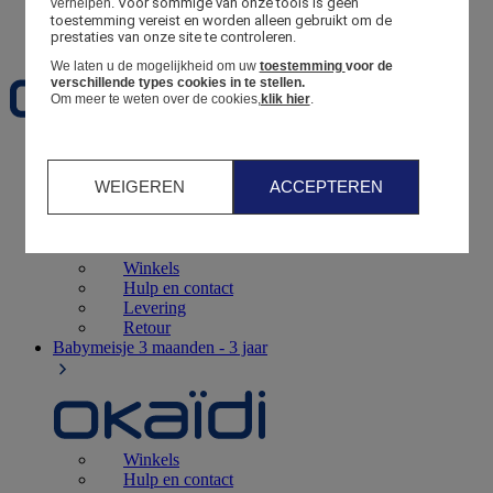
Voor sommige van onze tools is geen 
verhelpen.
toestemming vereist en worden alleen gebruikt om de 
Favorieten
prestaties van onze site te controleren.
We laten u de mogelijkheid om uw
toestemming
voor de
verschillende types cookies in te stellen.
Om meer te weten over de cookies,
klik hier
.
Geboorte
0 - 12 maanden
WEIGEREN
ACCEPTEREN
Winkels
Hulp en contact
Levering
Retour
Babymeisje
3 maanden - 3 jaar
Winkels
Hulp en contact