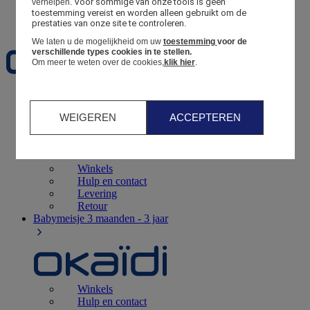
Voor sommige van onze tools is geen 
verhelpen.
toestemming vereist en worden alleen gebruikt om de 
Favorieten
prestaties van onze site te controleren.
We laten u de mogelijkheid om uw
toestemming
voor de
verschillende types cookies in te stellen.
Om meer te weten over de cookies,
klik hier
.
Geboorte
0 - 12 maanden
WEIGEREN
ACCEPTEREN
Winkels
Hulp en contact
Levering
Retour
Babymeisje
3 maanden - 3 jaar
Winkels
Hulp en contact