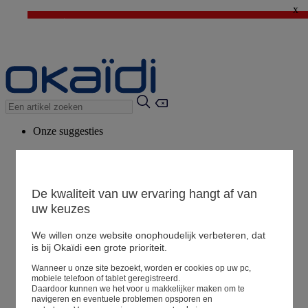
x
⚡LAST DAYS : Alles aan -50%* vanaf 2 aangekochte artikelen
>
💙 1€ voor het derde artikel > Ik geniat ervan !
Onze suggesties
Ons advies
Voorgestelde producten
Bekijk alle artikelen
De kwaliteit van uw ervaring hangt af van
uw keuzes
We willen onze website onophoudelijk verbeteren, dat
Winkel
is bij Okaïdi een grote prioriteit.
Wanneer u onze site bezoekt, worden er cookies op uw pc,
Mijn informatie
mobiele telefoon of tablet geregistreerd.
Een bestelling volgen
Daardoor kunnen we het voor u makkelijker maken om te
navigeren en eventuele problemen opsporen en
Mandje