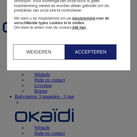
Voor sommige van onze tools is geen 
verhelpen.
toestemming vereist en worden alleen gebruikt om de 
Favorieten
prestaties van onze site te controleren.
We laten u de mogelijkheid om uw
toestemming
voor de
verschillende types cookies in te stellen.
Om meer te weten over de cookies,
klik hier
.
Geboorte
0 - 12 maanden
WEIGEREN
ACCEPTEREN
Winkels
Hulp en contact
Levering
Retour
Babymeisje
3 maanden - 3 jaar
Winkels
Hulp en contact