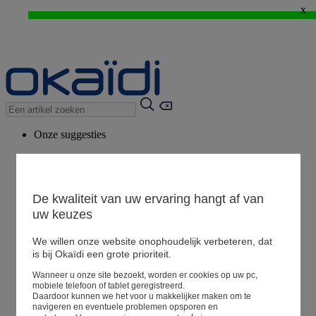
x
WEB ONLY: -20%* vanaf 3 aangekochte artikelen > Ik geniat ervan !
⚡LAST DAYS : Alles aan -50%* vanaf 2 aangekochte artikelen
>
Onze suggesties
Ons advies
Voorgestelde producten
Bekijk alle artikelen
De kwaliteit van uw ervaring hangt af van
uw keuzes
We willen onze website onophoudelijk verbeteren, dat
Winkel
is bij Okaïdi een grote prioriteit.
Wanneer u onze site bezoekt, worden er cookies op uw pc,
Mijn informatie
mobiele telefoon of tablet geregistreerd.
Een bestelling volgen
Daardoor kunnen we het voor u makkelijker maken om te
navigeren en eventuele problemen opsporen en
Mandje